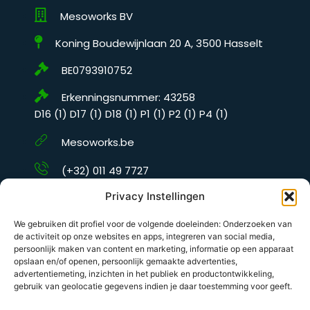
Mesoworks BV
Koning Boudewijnlaan 20 A, 3500 Hasselt
BE0793910752
Erkenningsnummer: 43258
D16 (1) D17 (1) D18 (1) P1 (1) P2 (1) P4 (1)
Mesoworks.be
(+32) 011 49 7727
Privacy Instellingen
info@mesoworks.com
We gebruiken dit profiel voor de volgende doeleinden: Onderzoeken van
de activiteit op onze websites en apps, integreren van social media,
persoonlijk maken van content en marketing, informatie op een apparaat
opslaan en/of openen, persoonlijk gemaakte advertenties,
advertentiemeting, inzichten in het publiek en productontwikkeling,
gebruik van geolocatie gegevens indien je daar toestemming voor geeft.
© 2023 Mesoworks.be – All rights reserved.
Powered by: MesoWorks België BV